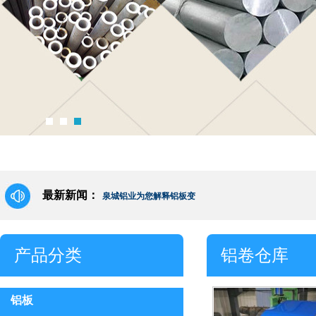
750型铝瓦楞板
最新新闻：
泉城铝业为您解释铝板变
泉城铝业告诉您铝板的作
产品分类
【讲解铝卷知识介绍】
铝卷仓库
铝 期待供给侧7075铝板
铝板
品种分化渐起 铝市传闻愈