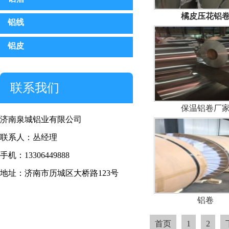
泉城铝业为您解释铝板变
橘皮压花铝
铝线
铝皮
联系我们
保温铝卷厂
济南泉城铝业有限公司
联系人：丛经理
手机：13306449888
地址：济南市历城区大桥路123号
铝卷
首页
1
2