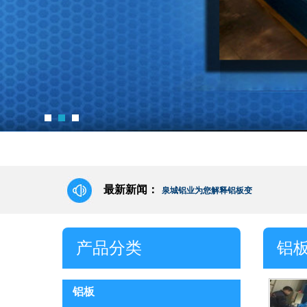
750型铝瓦楞板
最新新闻：
泉城铝业为您解释铝板变
泉城铝业告诉您铝板的作
产品分类
【讲解铝卷知识介绍】
铝
铝 期待供给侧7075铝板
铝板
品种分化渐起 铝市传闻愈