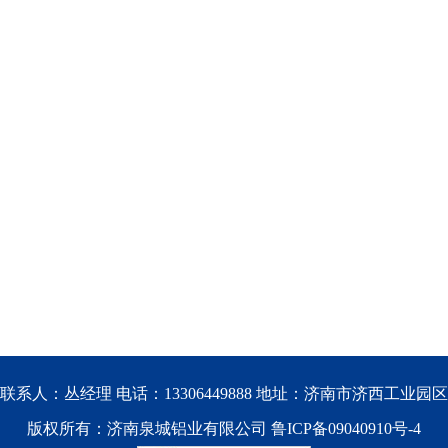
联系人：丛经理 电话：13306449888 地址：济南市济西工业园区
版权所有：济南泉城铝业有限公司
鲁ICP备09040910号-4