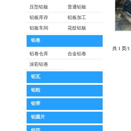
压型铝板
普通铝板
买铝板，铝卷板优选泉城
铝板库存
铝板加工
铝卷的压力承受能力
铝板车间
花纹铝板
铝卷的压力承受能力
铝卷
铝卷是受到环保风暴带动
共 1 页/
俄铝完成首次发行6亿美
铝卷仓库
合金铝卷
涂彩铝卷
印尼将出台矿产出口税率
铝价涨势迅猛 废铝行情“
铝瓦
铝圆片
铝粒
公司新闻公司新闻公司新
铝带
公司简介
铝圆片
750型铝瓦楞板
铝箔