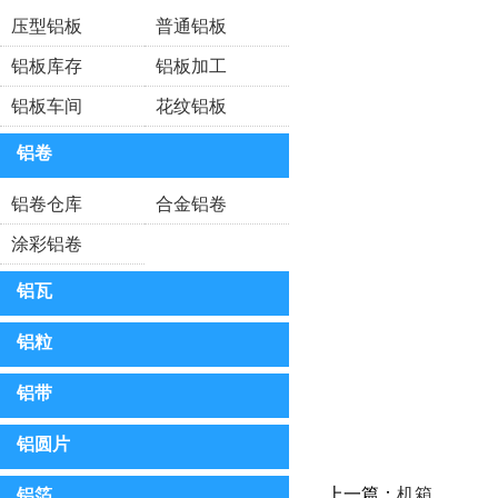
压型铝板
普通铝板
铝卷是受到环保风暴带动
铝板库存
铝板加工
买铝板，铝卷板首选泉城
铝板车间
花纹铝板
铝 期待供给侧7075铝板
铝卷
俄铝完成首次发行6亿美
品种分化渐起 铝市传闻愈
铝卷仓库
合金铝卷
涂彩铝卷
印尼将出台矿产出口税率
铝价涨势迅猛 废铝行情“
铝瓦
铝圆片
铝粒
公司新闻公司新闻公司新
铝带
公司简介
铝圆片
750型铝瓦楞板
上一篇：
机箱
铝箔