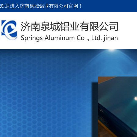
欢迎进入济南泉城铝业有限公司官网！