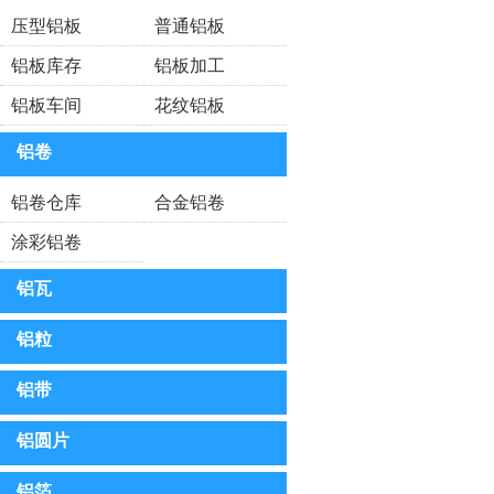
压型铝板
普通铝板
买铝板，铝卷板优选泉城
铝板库存
铝板加工
铝卷的压力承受能力
铝板车间
花纹铝板
铝卷的压力承受能力
铝卷
铝卷是受到环保风暴带动
俄铝完成首次发行6亿美
铝卷仓库
合金铝卷
涂彩铝卷
印尼将出台矿产出口税率
铝价涨势迅猛 废铝行情“
铝瓦
铝圆片
铝粒
公司新闻公司新闻公司新
铝带
公司简介
铝圆片
750型铝瓦楞板
铝箔