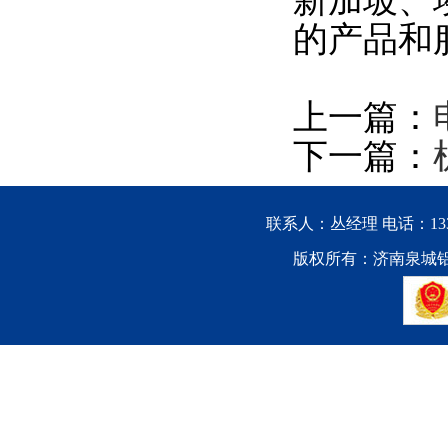
新加坡、
的产品和
上一篇：
下一篇：
联系人：丛经理 电话：133
版权所有：济南泉城