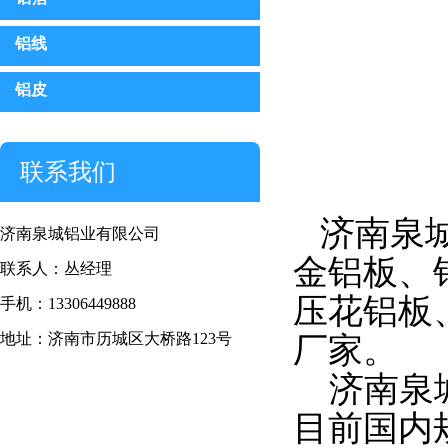
泉城铝业为您解释铝板变
铝线
铝皮
联系我们
济南泉城
济南泉城铝业有限公司
金铝板、
联系人：丛经理
压花铝板
手机：13306449888
地址：济南市历城区大桥路123号
厂家。
济南泉城
目前国内