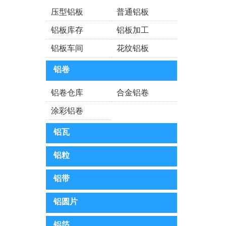
压型铝板
普通铝板
买铝板，铝卷板优选泉城
铝板库存
铝板加工
铝卷的压力承受能力
铝板车间
花纹铝板
铝卷的压力承受能力
铝卷
铝卷是受到环保风暴带动
俄铝完成首次发行6亿美
铝卷仓库
合金铝卷
涂彩铝卷
印尼将出台矿产出口税率
铝价涨势迅猛 废铝行情“
铝瓦
铝圆片
铝粒
公司新闻公司新闻公司新
铝带
公司简介
铝圆片
750型铝瓦楞板
铝箔