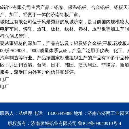
城铝业有限公司主营产品：铝卷、保温铝板、合金铝板、铝板天
产、加工、经贸于一体的济南铝板厂家。
城铝业有限公司位于风景秀丽的泉城济南，是目前国内规模较大
电解车间、铸轧、热轧、板材、线材、卷材、压型板等加工车间
行仓储式管理。
从事铝材的深加工，产品有涉及：铝及铝合金板(平板.花纹板.
000版ISO9001、9002质量体系认证，产品广泛用于仪表、
汽车制造等行业。产品按国家标准组织生产的产品有10多个品种，
区；并远销香港、台湾、日本、韩国、澳大利亚、菲律宾、新加
服务，深受国内外客户的信任和好评。
电厂
电厂
联系人：丛经理 电话：13306449888 地址：济南市济西工业园区
版权所有：济南泉城铝业有限公司
鲁ICP备09040910号-4