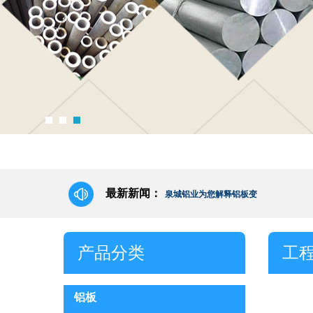
750型铝瓦楞板
最新新闻：
泉城铝业为您解释铝板变
泉城铝业告诉您铝板的作
产品分类
【讲解铝卷知识介绍】
工
铝 期待供给侧7075铝板
铝板
品种分化渐起 铝市传闻愈