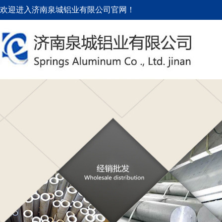
欢迎进入济南泉城铝业有限公司官网！