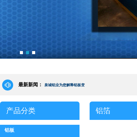
750型铝瓦楞板
最新新闻：
泉城铝业为您解释铝板变
泉城铝业告诉您铝板的作
产品分类
【讲解铝卷知识介绍】
铝箔
铝 期待供给侧7075铝板
铝板
品种分化渐起 铝市传闻愈