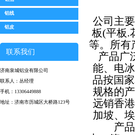
泉城铝业为您解释铝板变
铝线
公司主要
铝皮
板(平板
等。所有产
联系我们
产品广
能、电冰
济南泉城铝业有限公司
品按国家
联系人：丛经理
规格的产
手机：13306449888
远销香港
地址：济南市历城区大桥路123号
加坡、埃
产品